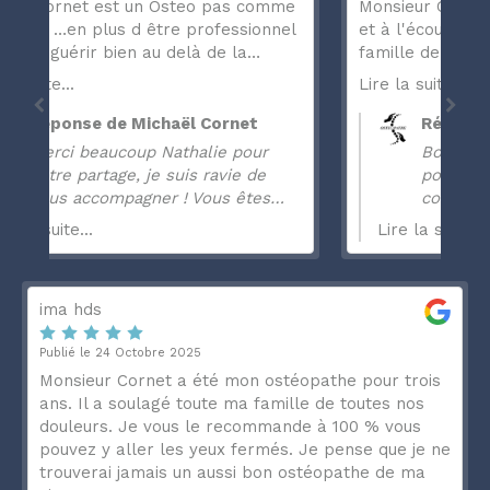
me
Monsieur CORNET est très professionnel
Mr
el
et à l'écoute de ses patients. Il suit notre
co
famille depuis plus de 15 ans. Il m'a
fo
soigné et soulagé pour différents maux :
me
Lire la suite...
Lir
s
sciatique, maux de tête, Mal de dos... Il a
co
vu ma fille (13 ans) pour la première fois,
Me
Réponse de Michaël Cornet
elle avait 8 semaines et il l'a suit
Bonjour Karine , Merci beaucoup
ai
toujours. Pour rien au monde, je
pour ce commentaire, et de votre
l
changerai d'ostéopathe et je le conseille
confiance. Excellente journée et
…
à tout mon entourage et mes amis.
et
à très vite ! Michaël CORNET
Lire la suite...
lez
ima hds
ET
Publié le 24 Octobre 2025
Monsieur Cornet a été mon ostéopathe pour trois
ans. Il a soulagé toute ma famille de toutes nos
douleurs. Je vous le recommande à 100 % vous
pouvez y aller les yeux fermés. Je pense que je ne
trouverai jamais un aussi bon ostéopathe de ma